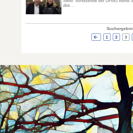
Stellv. Vorsitzende der DPolG Astrid
dbb…
Suchergebnis
1
2
3