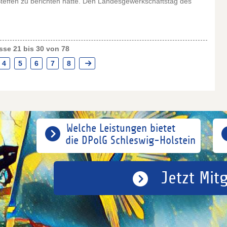
 Steffen zu berichten hatte. Den Landesgewerkschaftstag des
se 21 bis 30 von 78
4
5
6
7
8
Welche Leistungen bietet
die DPolG Schleswig-Holstein
Jetzt Mit