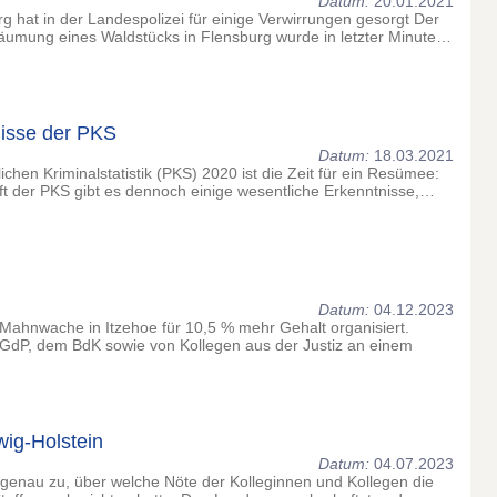
Datum:
20.01.2021
g hat in der Landespolizei für einige Verwirrungen gesorgt Der
äumung eines Waldstücks in Flensburg wurde in letzter Minute…
nisse der PKS
Datum:
18.03.2021
ichen Kriminalstatistik (PKS) 2020 ist die Zeit für ein Resümee:
ft der PKS gibt es dennoch einige wesentliche Erkenntnisse,…
Datum:
04.12.2023
ahnwache in Itzehoe für 10,5 % mehr Gehalt organisiert.
 GdP, dem BdK sowie von Kollegen aus der Justiz an einem
ig-Holstein
Datum:
04.07.2023
genau zu, über welche Nöte der Kolleginnen und Kollegen die