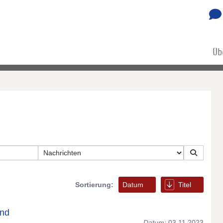
Üb
Sortierung:
Datum
Titel
and
Datum:
03.11.2023