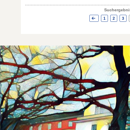
Suchergebnis
1
2
3