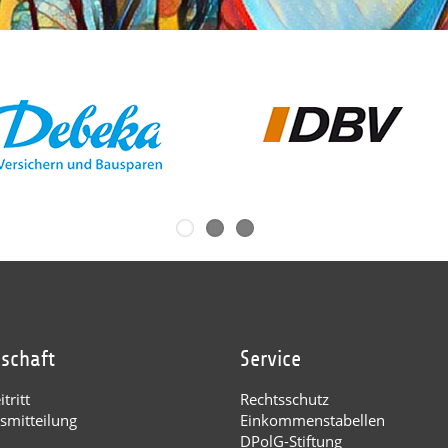
dschaft
Service
tritt
Rechtsschutz
smitteilung
Einkommenstabellen
DPolG-Stiftung