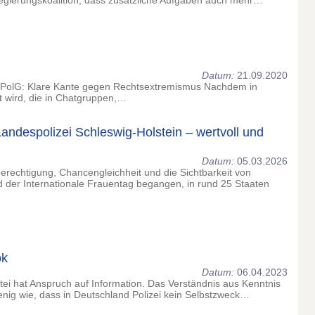
Regierungskoalition, dass zusätzliche Aufgaben auch mehr…
Datum:
21.09.2020
 DPolG: Klare Kante gegen Rechtsextremismus Nachdem in
t wird, die in Chatgruppen,…
Landespolizei Schleswig-Holstein – wertvoll und
Datum:
05.03.2026
berechtigung, Chancengleichheit und die Sichtbarkeit von
d der Internationale Frauentag begangen, in rund 25 Staaten
ok
Datum:
06.04.2023
rtei hat Anspruch auf Information. Das Verständnis aus Kenntnis
enig wie, dass in Deutschland Polizei kein Selbstzweck…