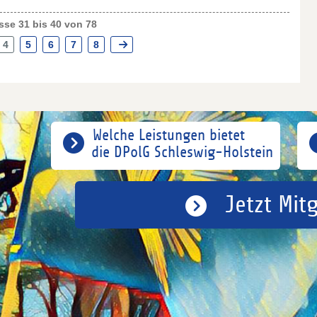
se 31 bis 40 von 78
4
5
6
7
8
Welche Leistungen bietet
die DPolG Schleswig-Holstein
Jetzt Mit