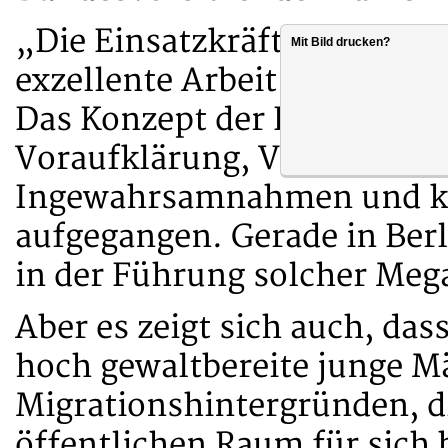
„Die Einsatzkräfte von Poli
Mit Bild drucken?
exzellente Arbeit geleistet,
Das Konzept der Einsatzlei
Voraufklärung, Verbotszon
Ingewahrsamnahmen und ko
aufgegangen. Gerade in Berl
in der Führung solcher Meg
Aber es zeigt sich auch, dass
hoch gewaltbereite junge Mä
Migrationshintergründen, d
öffentlichen Raum für sich 