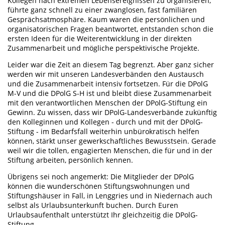
Kollegen nach extremen Lebensereignissen zu organisieren,
führte ganz schnell zu einer zwanglosen, fast familiären
Gesprächsatmosphäre. Kaum waren die persönlichen und
organisatorischen Fragen beantwortet, entstanden schon die
ersten Ideen für die Weiterentwicklung in der direkten
Zusammenarbeit und mögliche perspektivische Projekte.
Leider war die Zeit an diesem Tag begrenzt. Aber ganz sicher
werden wir mit unseren Landesverbänden den Austausch
und die Zusammenarbeit intensiv fortsetzen. Für die DPolG
M-V und die DPolG S-H ist und bleibt diese Zusammenarbeit
mit den verantwortlichen Menschen der DPolG-Stiftung ein
Gewinn. Zu wissen, dass wir DPolG-Landesverbände zukünftig
den Kolleginnen und Kollegen - durch und mit der DPolG-
Stiftung - im Bedarfsfall weiterhin unbürokratisch helfen
können, stärkt unser gewerkschaftliches Bewusstsein. Gerade
weil wir die tollen, engagierten Menschen, die für und in der
Stiftung arbeiten, persönlich kennen.
Übrigens sei noch angemerkt: Die Mitglieder der DPolG
können die wunderschönen Stiftungswohnungen und
Stiftungshäuser in Fall, in Lenggries und in Niedernach auch
selbst als Urlaubsunterkunft buchen. Durch Euren
Urlaubsaufenthalt unterstützt Ihr gleichzeitig die DPolG-
Stiftung.