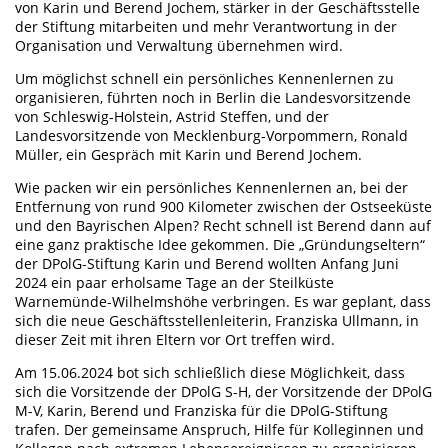
von Karin und Berend Jochem, stärker in der Geschäftsstelle
der Stiftung mitarbeiten und mehr Verantwortung in der
Organisation und Verwaltung übernehmen wird.
Um möglichst schnell ein persönliches Kennenlernen zu
organisieren, führten noch in Berlin die Landesvorsitzende
von Schleswig-Holstein, Astrid Steffen, und der
Landesvorsitzende von Mecklenburg-Vorpommern, Ronald
Müller, ein Gespräch mit Karin und Berend Jochem.
Wie packen wir ein persönliches Kennenlernen an, bei der
Entfernung von rund 900 Kilometer zwischen der Ostseeküste
und den Bayrischen Alpen? Recht schnell ist Berend dann auf
eine ganz praktische Idee gekommen. Die „Gründungseltern“
der DPolG-Stiftung Karin und Berend wollten Anfang Juni
2024 ein paar erholsame Tage an der Steilküste
Warnemünde-Wilhelmshöhe verbringen. Es war geplant, dass
sich die neue Geschäftsstellenleiterin, Franziska Ullmann, in
dieser Zeit mit ihren Eltern vor Ort treffen wird.
Am 15.06.2024 bot sich schließlich diese Möglichkeit, dass
sich die Vorsitzende der DPolG S-H, der Vorsitzende der DPolG
M-V, Karin, Berend und Franziska für die DPolG-Stiftung
trafen. Der gemeinsame Anspruch, Hilfe für Kolleginnen und