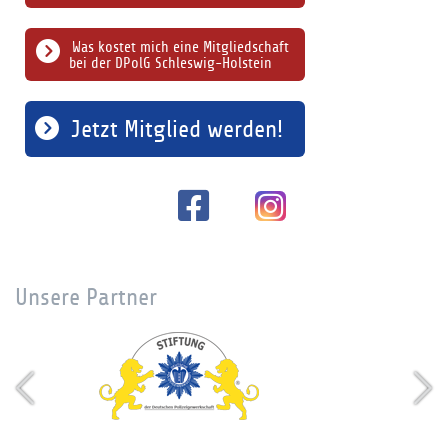
Was kostet mich eine Mitgliedschaft
bei der DPolG Schleswig-Holstein
Jetzt Mitglied werden!
Unsere Partner